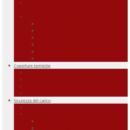
Pallet di carta – stampaggio di pasta di
legno
Pallet in plastica
Pallet in plastica leggera
Pallet in plastica per scaffalature
Pallet in plastica antistatica ESD
Pallet in plastica igienico H1
Scatole di plastica
Pallet in plastica speciale
Coperture termiche
Coperture termiche per pallet
Coperte termiche da carico
Fodere per contenitori termici
Registratore di dati
Sicurezza del carico
Sicurezza del carico in container/camion
Airbag – Sacchi gonfiabili
Sacchi gonfiabili standard
Sacchi gonfiabili 3D