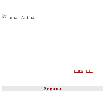
Fondatore
karel.sodomka@sopack.cz
+420 602 285 903
Tomáš Zadina
Responsabile del progetto
tomas.zadina@sopack.cz
+420 724 293 019
Sopack s.r.o. | CZ02746298 | Czech Republic |
GDPR
|
GTC
Seguici