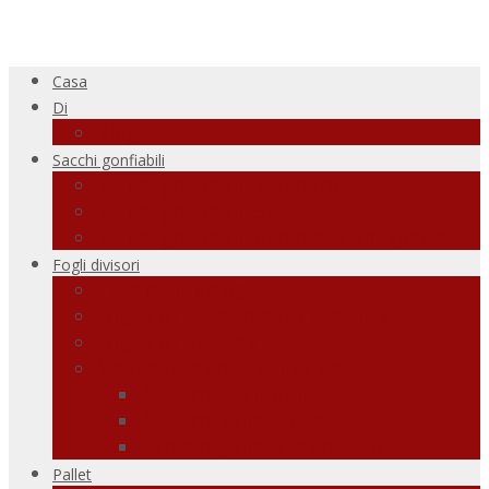
Casa
Di
Blog
Sacchi gonfiabili
Sacchi gonfiabili standard
Sacchi gonfiabili 3D
Sacchi gonfiabili di dimensioni speciali
Fogli divisori
Tipo di interfogli
Foglio di rivestimento Kraftliner
Foglio di plastica
Movimentazione senza pallet
Attacco push-pull
Attacco RollerForks
Cambio pallet stazionario
Pallet