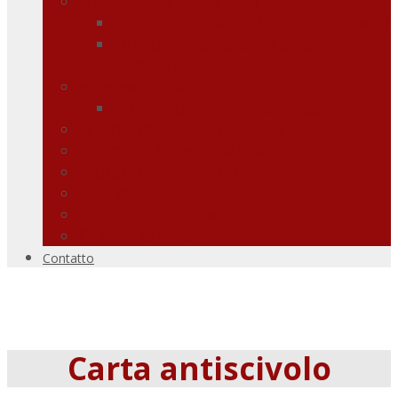
Foglio/carta antiscivolo
Fodera di prova in foglio antiscivolo
Foglio antiscivolo in cartone
ondulato
Adesivo antiscivolo Grip Fix
Sistemi di applicazione Bag Fix
Scatole delle Nazioni Unite
DrumClip Arresto del barilotto
Protezioni per i bordi
Film estensibile
Buste in lana di pecora
Cuscini Karopack
Contatto
Carta antiscivolo