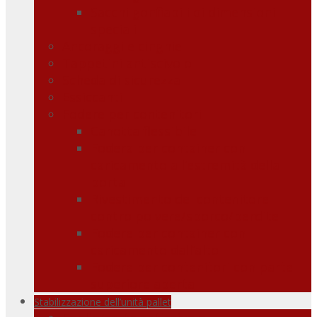
Sacchi gonfiabili di dimensioni
speciali
Ancoraggi e cinghie
Tappetini antiscivolo
Scheda di sicurezza
Essiccanti
Fodere per contenitori
Canotta flessibile
Fodera per container con
caricamento all’estremità della
porta
Rivestimento del contenitore
contro polvere/sporco/perdite
Fodere per container con
caricamento dall’alto
Fodere per contenitori con parte
superiore aperta
Stabilizzazione dell’unità pallet