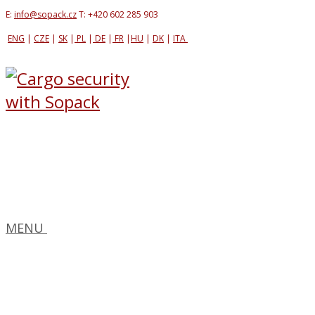
E:
info@sopack.cz
T: +420 602 285 903
ENG
|
CZE
|
SK
|
PL
|
DE
|
FR
|
HU
|
DK
|
ITA
MENU